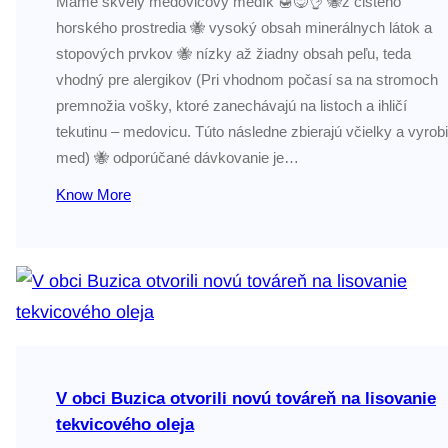
Máme skvelý medovicový medík 🍯😋👌 🐝z čistého
horského prostredia 🐝 vysoký obsah minerálnych látok a
stopových prvkov 🐝 nízky až žiadny obsah peľu, teda
vhodný pre alergikov (Pri vhodnom počasí sa na stromoch
premnožia vošky, ktoré zanechávajú na listoch a ihličí
tekutinu – medovicu. Túto následne zbierajú včielky a vyrob
med) 🐝 odporúčané dávkovanie je…
Know More
V obci Buzica otvorili novú továreň na lisovanie
tekvicového oleja