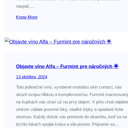
naspäť,…
Know More
Objavte víno Alfa – Furmint pre náročných 🌟
13 októbra, 2024
Toto jedinečné víno, vyrobené metódou skin contact, vás
okúzli svojou hĺbkou a komplexnosťou. Furmint macerovan
na šupkách vás očarí už na prvý dojem. V jeho chuti nájdet
slnkom zaliate jesenné lúky, sladké šípky a opadané lístie
stromov. Každý dúšok vás prenesie do okamihu, keď sa na
týchto lúkach spojila krása a sila jesene. Pripravte sa…