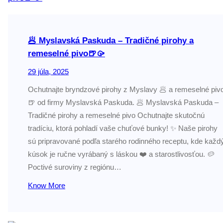
🥟 Myslavská Paskuda – Tradičné pirohy a
remeselné pivo🍺🥠
29 júla, 2025
Ochutnajte bryndzové pirohy z Myslavy 🥟 a remeselné piv
🍺 od firmy Myslavská Paskuda. 🥟 Myslavská Paskuda –
Tradičné pirohy a remeselné pivo Ochutnajte skutočnú
tradíciu, ktorá pohladí vaše chuťové bunky! ✨ Naše pirohy
sú pripravované podľa starého rodinného receptu, kde každ
kúsok je ručne vyrábaný s láskou ❤️ a starostlivosťou. 🥔
Poctivé suroviny z regiónu…
Know More