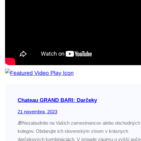
Chateau GRAND BARI: Darčeky
21 novembra, 2023
🎁Nezabudnite na Vašich zamestnancov alebo obchodných
kolegov. Obdarujte ich slovenským vínom v krásnych
darčekových kombináciách. V prípade záujmu o vyšší počet