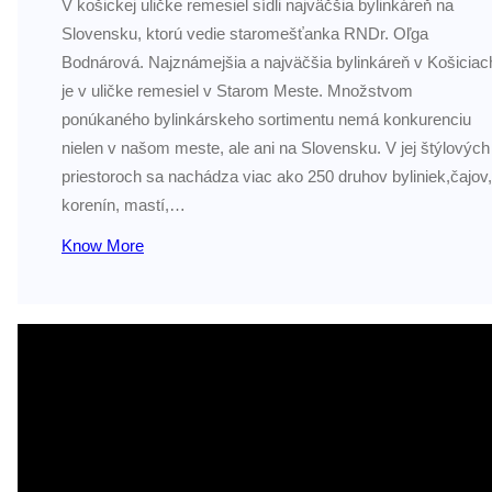
V košickej uličke remesiel sídli najväčšia bylinkáreň na
Slovensku, ktorú vedie staromešťanka RNDr. Oľga
Bodnárová. Najznámejšia a najväčšia bylinkáreň v Košiciac
je v uličke remesiel v Starom Meste. Množstvom
ponúkaného bylinkárskeho sortimentu nemá konkurenciu
nielen v našom meste, ale ani na Slovensku. V jej štýlových
priestoroch sa nachádza viac ako 250 druhov byliniek,čajov,
korenín, mastí,…
Know More