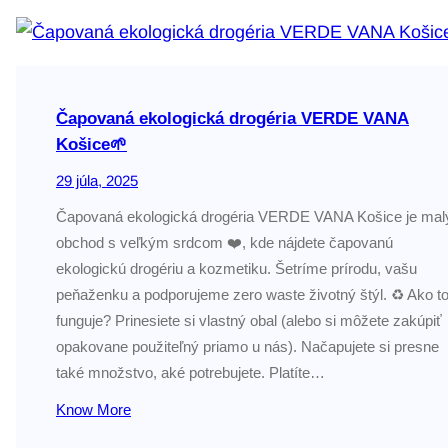
Čapovaná ekologická drogéria VERDE VANA
Košice🌱
29 júla, 2025
Čapovaná ekologická drogéria VERDE VANA Košice je mal
obchod s veľkým srdcom ❤️, kde nájdete čapovanú
ekologickú drogériu a kozmetiku. Šetríme prírodu, vašu
peňaženku a podporujeme zero waste životný štýl. ♻️ Ako t
funguje? Prinesiete si vlastný obal (alebo si môžete zakúpiť
opakovane použiteľný priamo u nás). Načapujete si presne
také množstvo, aké potrebujete. Platíte…
Know More