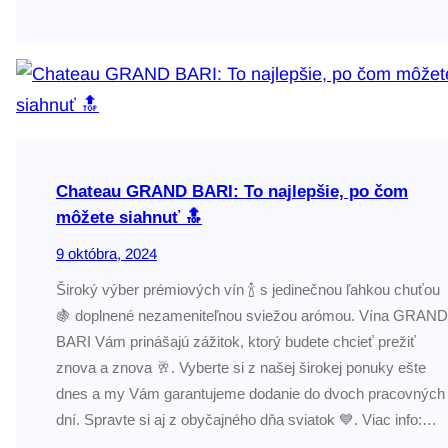
Chateau GRAND BARI: To najlepšie, po čom
môžete siahnuť 🔝
9 októbra, 2024
Široký výber prémiových vín 🍾 s jedinečnou ľahkou chuťou
🍇 doplnené nezameniteľnou sviežou arómou. Vína GRAND
BARI Vám prinášajú zážitok, ktorý budete chcieť prežiť
znova a znova 🥂. Vyberte si z našej širokej ponuky ešte
dnes a my Vám garantujeme dodanie do dvoch pracovných
dní. Spravte si aj z obyčajného dňa sviatok 💙. Viac info:…