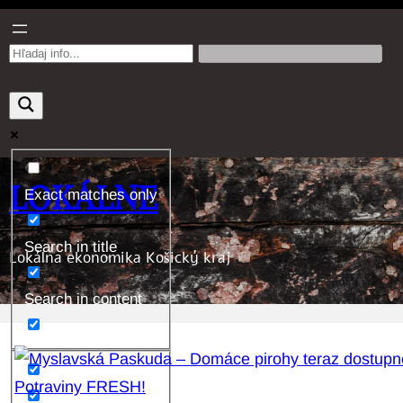
Prejsť
na
obsah
LOKÁLNE
Exact matches only
Search in title
Lokálna ekonomika Košický kraj
Search in content