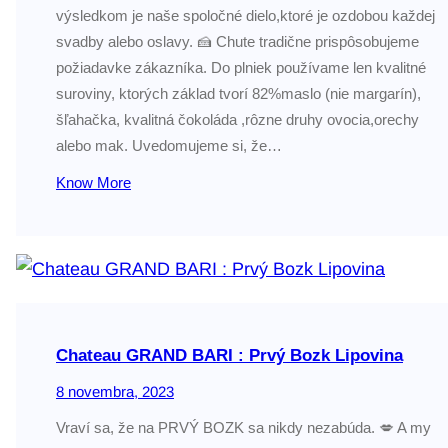
výsledkom je naše spoločné dielo,ktoré je ozdobou každej
svadby alebo oslavy. 🍰 Chute tradične prispôsobujeme
požiadavke zákazníka. Do plniek používame len kvalitné
suroviny, ktorých základ tvorí 82%maslo (nie margarín),
šľahačka, kvalitná čokoláda ,rôzne druhy ovocia,orechy
alebo mak. Uvedomujeme si, že…
Know More
Chateau GRAND BARI : Prvý Bozk Lipovina
8 novembra, 2023
Vraví sa, že na PRVÝ BOZK sa nikdy nezabúda. 💋 A my