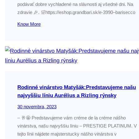
podávať dobre vychladené na slávnosti aj všedné dni. Na
zdravie 🎉. 🛒https://eshop.grandbari.sk/e-3990–barisecco
Know More
Rodinné vinárstvo Matyšák:Predstavujeme našu
najvyššiu líniu Aurélius a Rizling rýnsky
30 novembra, 2023
– 🥂🤩 Predstavujeme vám créme de la créme nášho
vinárstva, našu najvyššiu líniu – PRESTIGE PLATINUM. V
tejto línii nájdete majsterstucky nášho vinárstva v