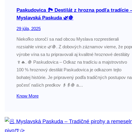
Paskudovica 🏞️ Destilát z hrozna podľa tradície 
Myslavská Paskuda 🌿🍇
29 júla, 2025
Niekoľko storočí sa nad obcou Myslava rozprestierali
rozsiahle vinice 🌿🍇. Z dobových záznamov vieme, že popr
výrobe vína sa tu pripravovali aj kvalitné hroznové destiláty
🍷🔥. 🍇 Paskudovica – Odkaz na tradíciu a majstrovstvo
100 % hroznový destilát Paskudovica je odkazom tejto
bohatej histórie. Je pripravený podľa tradičných postupov na
počesť našich predkov 👴👵🍇 a…
Know More