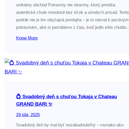
unikátny obchod Potraviny nie otraviny, ktorý prináša
autentické chute minulosti bez éčok a umelých prísad. Tent
podnik nie je len obyčajná predajňa – je to návrat k poctivým
potravinám, aké si pamätáme z čias, keď jedlo ešte chutilo
Know More
💍 Svadobný deň s chuťou Tokaja v Chateau
GRAND BARI ✨
29 júla, 2025
Svadobný deň by mal byť nezabudnuteľný – rovnako ako