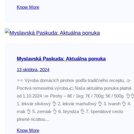
Know More
Myslavská Paskuda: Aktuálna ponuka
13 októbra, 2024
⭐️⭐️ Výroba domácich pirohov podľa tradičného receptu. 🥠
Poctivá remeselná výroba.🌮 Naša aktuálna ponuka platná
od 1.10.2024 :🫓 Pirohy – 8€ / 1kg; 7€ / 700g; 5€ / 500g 👌
1. lekvár slivkový 👌 2. lekvár marhuľový 👌 3. tvaroh 👌 4.
mak 👌 5. zemiak 👌 6. bryndza 👌 7. špenátové cesto
plnené ricottou…
Know More