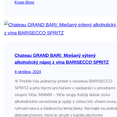
Know More
Chateau GRAND BARI: Miešaný sýtený
alkoholický nápoj z vína BARISECCO SPRITZ
8 októbra, 2024
🌸 Prežite Vás jedinečný príbeh s novinkou BARISECCO
SPRITZ a jeho štyrmi príchuťami v spolupráci s prírodnými
sirupmi Vlčie. MMMM – Vlčie sirupy Každý dúšok nízko
alkoholického osvieženia je spätý s vôňou hôr, vlnami mora,
rytmami tanca a sladkosťou letnej lásky. Nechajte sa unáša
dobrodružstvom, ktoré je ukryté v každej plechovke