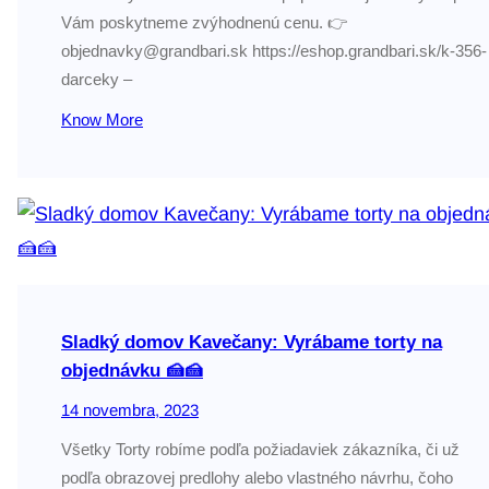
Vám poskytneme zvýhodnenú cenu. 👉
objednavky@grandbari.sk https://eshop.grandbari.sk/k-356-
darceky –
Know More
Sladký domov Kavečany: Vyrábame torty na
objednávku 🍰🍰
14 novembra, 2023
Všetky Torty robíme podľa požiadaviek zákazníka, či už
podľa obrazovej predlohy alebo vlastného návrhu, čoho