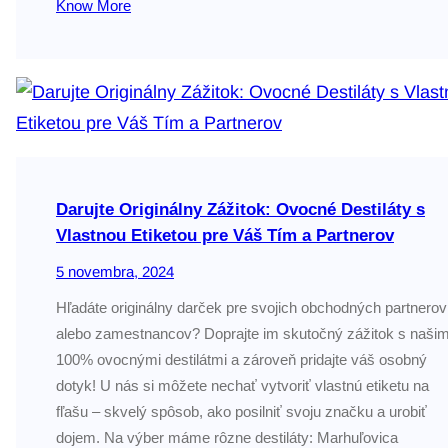
Know More
Darujte Originálny Zážitok: Ovocné Destiláty s
Vlastnou Etiketou pre Váš Tím a Partnerov
5 novembra, 2024
Hľadáte originálny darček pre svojich obchodných partnerov
alebo zamestnancov? Doprajte im skutočný zážitok s našim
100% ovocnými destilátmi a zároveň pridajte váš osobný
dotyk! U nás si môžete nechať vytvoriť vlastnú etiketu na
fľašu – skvelý spôsob, ako posilniť svoju značku a urobiť
dojem. Na výber máme rôzne destiláty: Marhuľovica