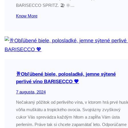
BARISECCO SPRITZ. 🏖️ 🌞…
Know More
🥂Obľúbené biele, polosladké, jemne sýtené
perlivé víno BARISECCO 💖
7 augusta, 2024
Nečakaný pôžitok od perlivého vína, v ktorom hrá prvé husl
vôňa muškátu a tropického ovocia. Svojrázny zvyškový
cukor Vás sprevádza každým hltom a zapĺňa Vám ústa
perlením. Práve tak si chcete zapamätať leto. Odporúčame