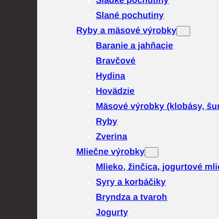
Sladké pochutiny
Slané pochutiny
Ryby a mäsové výrobky
Baranie a jahňacie
Bravčové
Hydina
Hovädzie
Mäsové výrobky (klobásy, šu
Ryby
Zverina
Mliečne výrobky
Mlieko, žinčica, jogurtové ml
Syry a korbáčiky
Bryndza a tvaroh
Jogurty