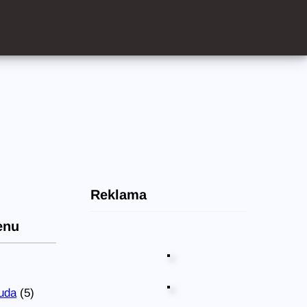
Reklama
enu
uda
(5)