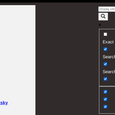
Exact
Search 
Search
usky