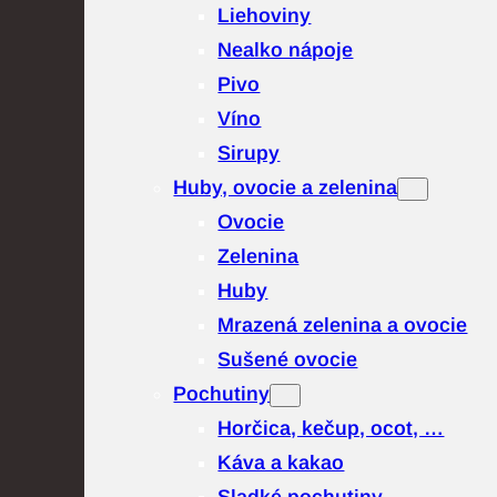
Liehoviny
Nealko nápoje
Pivo
Víno
Sirupy
Huby, ovocie a zelenina
Ovocie
Zelenina
Huby
Mrazená zelenina a ovocie
Sušené ovocie
Pochutiny
Horčica, kečup, ocot, …
Káva a kakao