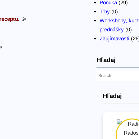
Ponuka
(29)
Trhy
(0)
receptu.
🥠
Workshopy, kurz
prednášky
(0)
Zaujímavosti
(26

Hľadaj
H
ľ
a
Hľadaj
d
a
ť