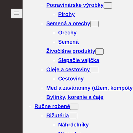
Potravinárske výrobky
Pirohy
Semená a orechy
Orechy
Semená
Živočíšne produkty
Slepačie vajíčka
Oleje a cestoviny
Cestoviny
Med a zaváraniny (džem, kompóty
Bylinky, korenie a čaje
Ručne robené
Bižutéria
Náhrdelníky