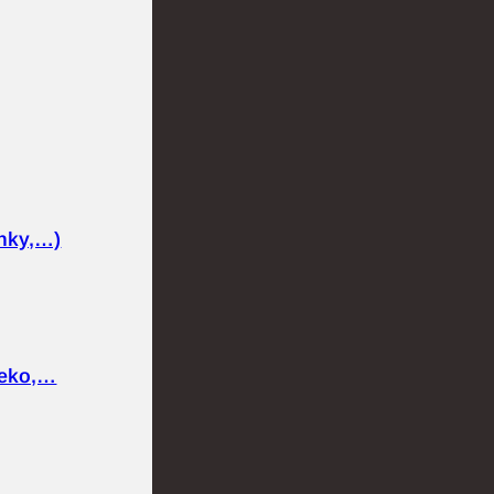
nky,…)
ieko,…