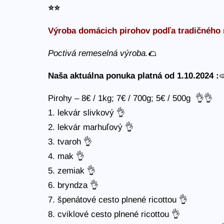
⭐️
⭐️
Výroba domácich pirohov podľa tradičného 
Poctivá remeselná výroba.
🌮
Naša aktuálna ponuka platná od 1.10.2024 :

Pirohy – 8€ / 1kg; 7€ / 700g; 5€ / 500g 👌👌
1. lekvár slivkový 👌
2. lekvár marhuľový 👌
3. tvaroh 👌
4. mak 👌
5. zemiak 👌
6. bryndza 👌
7. špenátové cesto plnené ricottou 👌
8. cviklové cesto plnené ricottou 👌