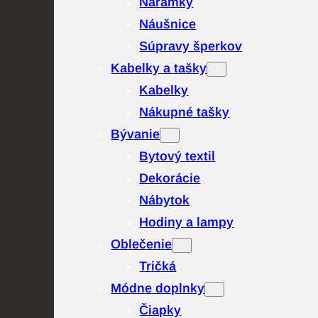
Náramky
Náušnice
Súpravy šperkov
Kabelky a tašky
Kabelky
Nákupné tašky
Bývanie
Bytový textil
Dekorácie
Nábytok
Hodiny a lampy
Oblečenie
Tričká
Módne doplnky
Čiapky