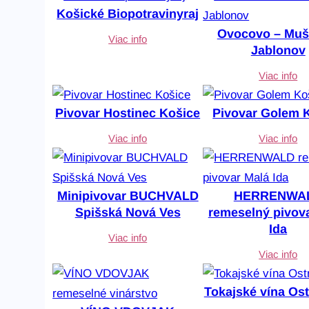
r
Košické Biopotravinyraj
a
Ovocovo – Muš
Viac info
d
Jablonov
e
Viac info
n
é
Pivovar Hostinec Košice
Pivovar Golem 
p
Viac info
Viac info
o
d
ľ
Minipivovar BUCHVALD
HERRENWA
a
Spišská Nová Ves
remeselný pivov
n
Ida
Viac info
a
Viac info
j
n
Tokajské vína Os
o