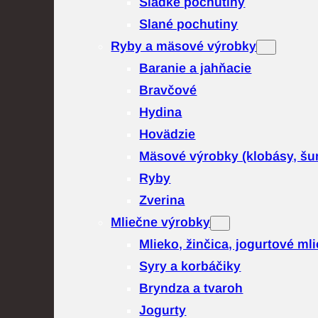
Sladké pochutiny
Slané pochutiny
Ryby a mäsové výrobky
Baranie a jahňacie
Bravčové
Hydina
Hovädzie
Mäsové výrobky (klobásy, šu
Ryby
Zverina
Mliečne výrobky
Mlieko, žinčica, jogurtové ml
Syry a korbáčiky
Bryndza a tvaroh
Jogurty