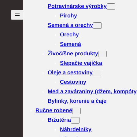
Potravinárske výrobky
Pirohy
Semená a orechy
Orechy
Semená
Živočíšne produkty
Slepačie vajíčka
Oleje a cestoviny
Cestoviny
Med a zaváraniny (džem, kompóty
Bylinky, korenie a čaje
Ručne robené
Bižutéria
Náhrdelníky