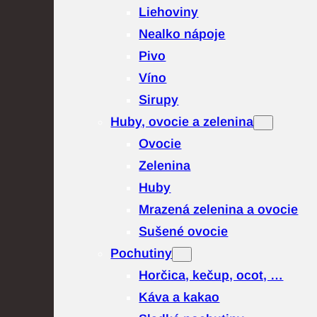
Liehoviny
Nealko nápoje
Pivo
Víno
Sirupy
Huby, ovocie a zelenina
Ovocie
Zelenina
Huby
Mrazená zelenina a ovocie
Sušené ovocie
Pochutiny
Horčica, kečup, ocot, …
Káva a kakao