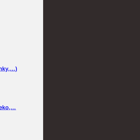
nky,…)
ieko,…