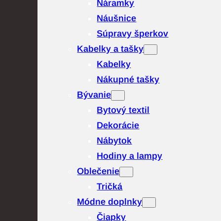
Náramky
Náušnice
Súpravy šperkov
Kabelky a tašky
Kabelky
Nákupné tašky
Bývanie
Bytový textil
Dekorácie
Nábytok
Hodiny a lampy
Oblečenie
Tričká
Módne doplnky
Čiapky