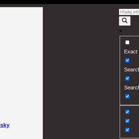
Exact
Search 
Search
usky