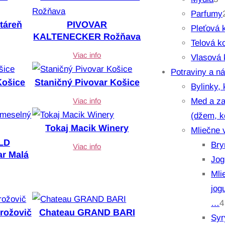
p
Parfumy
táreň
PIVOVAR
r
Pleťová 
KALTENECKER Rožňava
o
t
Telová k
Viac info
d
Vlasová 
u
Potraviny a n
Košice
Staničný Pivovar Košice
k
Bylinky, 
t
Med a za
Viac info
y
(džem, 
Tokaj Macik Winery
Mliečne 
LD
Bry
Viac info
ar Malá
Jog
Mli
jog
…
4
trožovič
Chateau GRAND BARI
Syr