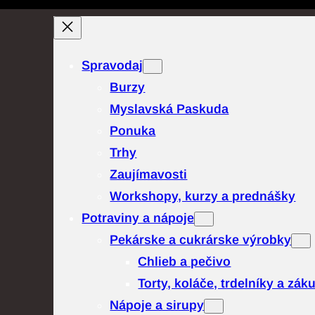
Spravodaj
Burzy
Myslavská Paskuda
Ponuka
Trhy
Zaujímavosti
Workshopy, kurzy a prednášky
Potraviny a nápoje
Pekárske a cukrárske výrobky
Chlieb a pečivo
Torty, koláče, trdelníky a zák
Nápoje a sirupy