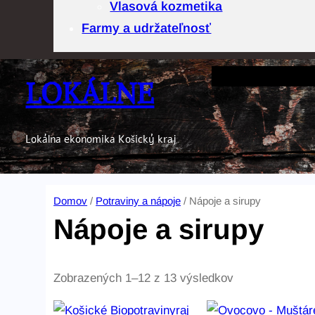
Vlasová kozmetika
Farmy a udržateľnosť
LOKÁLNE
Lokálna ekonomika Košický kraj
Domov
/
Potraviny a nápoje
/ Nápoje a sirupy
Nápoje a sirupy
Z
Zobrazených 1–12 z 13 výsledkov
o