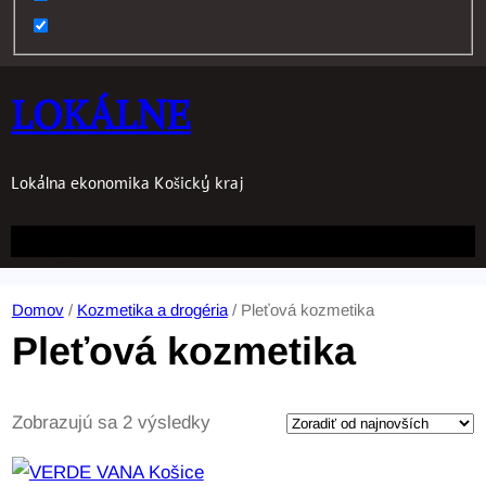
LOKÁLNE
Lokálna ekonomika Košický kraj
Domov
/
Kozmetika a drogéria
/ Pleťová kozmetika
Pleťová kozmetika
Z
Zobrazujú sa 2 výsledky
o
r