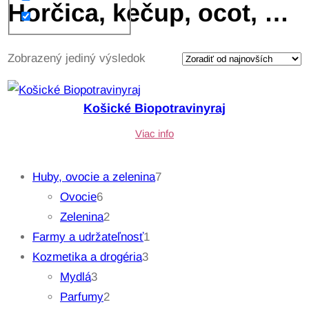
Horčica, kečup, ocot, …
Zobrazený jediný výsledok
Košické Biopotravinyraj
Viac info
7
Huby, ovocie a zelenina
7
6
p
Ovocie
6
p
2
r
Zelenina
2
r
p
1
o
Farmy a udržateľnosť
1
o
r
3
p
d
Kozmetika a drogéria
3
3
d
o
p
r
u
Mydlá
3
p
u
d
2
r
o
k
Parfumy
2