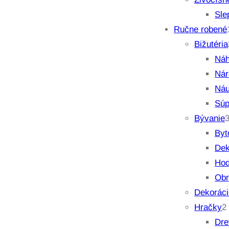
Sle
Ručne robené
Bižutéria
Náh
Ná
Náu
Súp
Bývanie
Byt
Dek
Hod
Obr
Dekoráci
Hračky
2
Dre