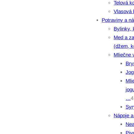
o
t
Telová k
d
Vlasová 
u
Potraviny a n
k
Bylinky, 
t
Med a za
y
(džem, 
Mliečne 
Bry
Jog
Mli
jog
…
4
Syr
Nápoje a
Nea
Piv