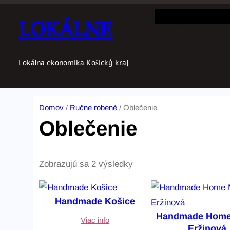
LOKÁLNE
Lokálna ekonomika Košický kraj
Domov
/
Ručne robené
/ Oblečenie
Oblečenie
Z
Zobrazujú sa 2 výsledky
o
r
Handmade Košice
a
Handmade Home
Viac info
d
Eržinová