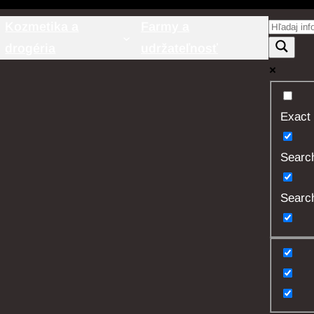
Kozmetika a
Farmy a
drogéria
udržateľnosť
Exact
Search 
Search