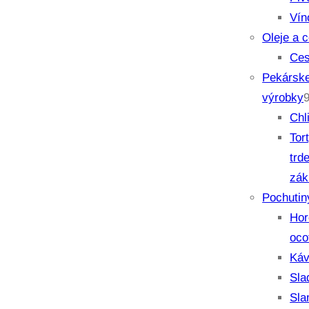
Vín
Oleje a 
Ces
Pekárske
výrobky
Chl
Tor
trd
zák
Pochutin
Hor
oco
Káv
Sla
Sla