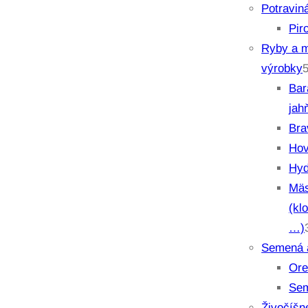
Potravin
Pir
Ryby a 
výrobky
Bar
jah
Bra
Hov
Hyd
Mäs
(kl
…)
Semená 
Ore
Se
Živočíšn