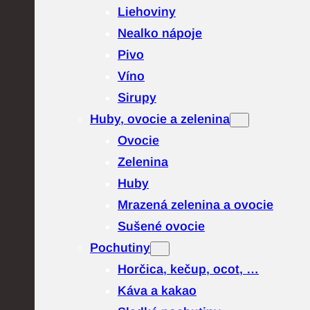
Liehoviny
Nealko nápoje
Pivo
Víno
Sirupy
Huby, ovocie a zelenina
Ovocie
Zelenina
Huby
Mrazená zelenina a ovocie
Sušené ovocie
Pochutiny
Horčica, kečup, ocot, …
Káva a kakao