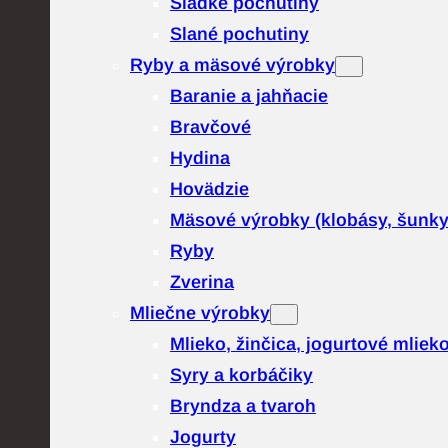
Sladké pochutiny
Slané pochutiny
Ryby a mäsové výrobky
Baranie a jahňacie
Bravčové
Hydina
Hovädzie
Mäsové výrobky (klobásy, šunk
Ryby
Zverina
Mliečne výrobky
Mlieko, žinčica, jogurtové mliek
Syry a korbáčiky
Bryndza a tvaroh
Jogurty