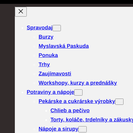
Spravodaj
Burzy
Myslavská Paskuda
Ponuka
Trhy
Zaujímavosti
Workshopy, kurzy a prednášky
Potraviny a nápoje
Pekárske a cukrárske výrobky
Chlieb a pečivo
Torty, koláče, trdelníky a zákusk
Nápoje a sirupy