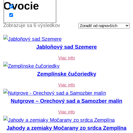
Ovocie
Z
Zobrazuje sa 6 výsledkov
o
r
Jabloňový sad Szemere
a
Viac info
d
e
Zemplínske čučoriedky
n
Viac info
é
p
Nutgrove – Orechový sad a Samozber malín
o
d
Viac info
ľ
Jahody a zemiaky Močarany zo srdca Zemplína
a