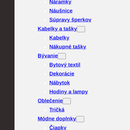
Náramky
Náušnice
Súpravy šperkov
Kabelky a tašky
Kabelky
Nákupné tašky
Bývanie
Bytový textil
Dekorácie
Nábytok
Hodiny a lampy
Oblečenie
Tričká
Módne doplnky
Čiapky