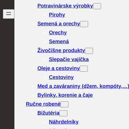
Potravinárske výrobky
Pirohy
Semená a orechy
Orechy
Semená
Živočíšne produkty
Slepačie vajíčka
Oleje a cestoviny
Cestoviny
Med a zaváraniny (džem, kompóty,…
Bylinky, korenie a čaje
Ručne robené
Bižutéria
Náhrdelníky