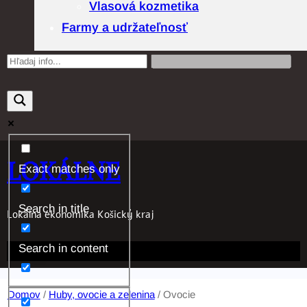
Vlasová kozmetika
Farmy a udržateľnosť
LOKÁLNE
Exact matches only
Search in title
Lokálna ekonomika Košický kraj
Search in content
Domov
/
Huby, ovocie a zelenina
/ Ovocie