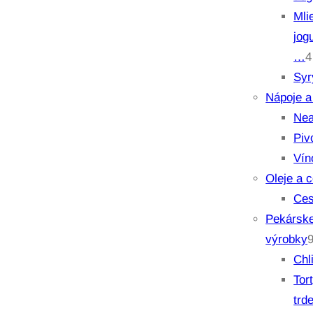
Mli
jog
…
4
Syr
Nápoje a
Nea
Piv
Vín
Oleje a 
Ces
Pekárske
výrobky
Chl
Tor
trd