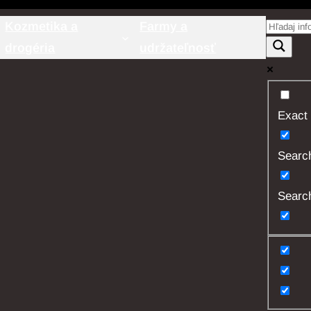
Kozmetika a
Farmy a
drogéria
udržateľnosť
Exact
Search 
Search