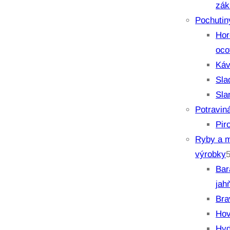
zák
Pochutin
Hor
oco
Káv
Sla
Sla
Potravin
Pir
Ryby a 
výrobky
Bar
jah
Bra
Hov
Hyd