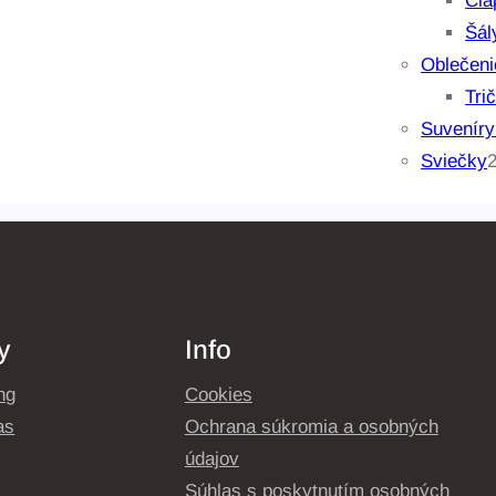
Čia
Šál
Oblečeni
Tri
Suveníry
Sviečky
y
Info
ng
Cookies
as
Ochrana súkromia a osobných
údajov
Súhlas s poskytnutím osobných