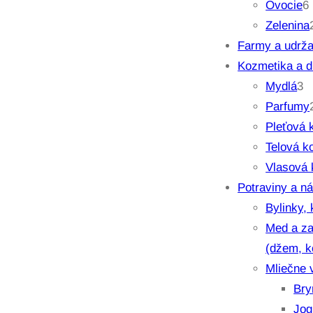
Ovocie
6
Zelenina
r
Farmy a udrža
Kozmetika a d
3
Mydlá
3
p
Parfumy
r
Pleťová 
o
t
Telová k
d
Vlasová 
u
Potraviny a n
k
Bylinky, 
t
Med a za
y
(džem, 
Mliečne 
Bry
Jog