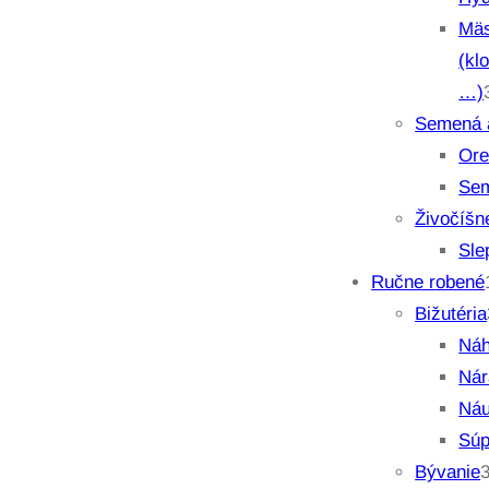
Mäs
(kl
…)
Semená 
Ore
Se
Živočíšn
Sle
Ručne robené
Bižutéria
Náh
Ná
Náu
Súp
Bývanie