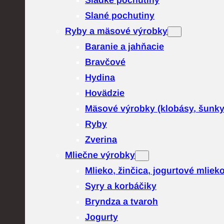
Sladké pochutiny
Slané pochutiny
Ryby a mäsové výrobky
Baranie a jahňacie
Bravčové
Hydina
Hovädzie
Mäsové výrobky (klobásy, šunk
Ryby
Zverina
Mliečne výrobky
Mlieko, žinčica, jogurtové mliek
Syry a korbáčiky
Bryndza a tvaroh
Jogurty