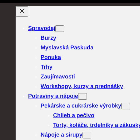
Prejsť
na
obsah
Spravodaj
Burzy
Myslavská Paskuda
Ponuka
Trhy
Zaujímavosti
Workshopy, kurzy a prednášky
Potraviny a nápoje
Pekárske a cukrárske výrobky
Chlieb a pečivo
Torty, koláče, trdelníky a zákusk
Nápoje a sirupy