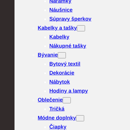
Náramky
Náušnice
Súpravy šperkov
Kabelky a tašky
Kabelky
Nákupné tašky
Bývanie
Bytový textil
Dekorácie
Nábytok
Hodiny a lampy
Oblečenie
Tričká
Módne doplnky
Čiapky