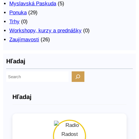
Myslavská Paskuda
(5)
Ponuka
(29)
Trhy
(0)
Workshopy, kurzy a prednášky
(0)
Zaujímavosti
(26)
Hľadaj
H
ľ
a
Hľadaj
d
a
ť