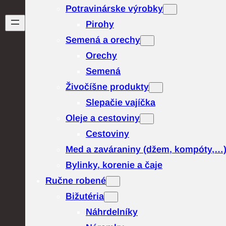
Potravinárske výrobky
Pirohy
Semená a orechy
Orechy
Semená
Živočíšne produkty
Slepačie vajíčka
Oleje a cestoviny
Cestoviny
Med a zaváraniny (džem, kompóty,…
Bylinky, korenie a čaje
Ručne robené
Bižutéria
Náhrdelníky