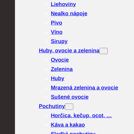
Liehoviny
Nealko nápoje
Pivo
Víno
Sirupy
Huby, ovocie a zelenina
Ovocie
Zelenina
Huby
Mrazená zelenina a ovocie
Sušené ovocie
Pochutiny
Horčica, kečup, ocot, …
Káva a kakao