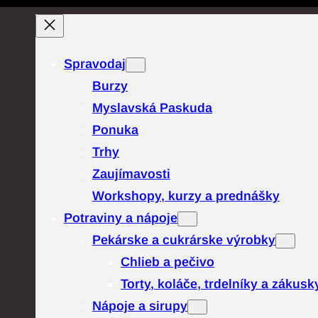
Prejsť
na
obsah
Spravodaj
Burzy
Myslavská Paskuda
Ponuka
Trhy
Zaujímavosti
Workshopy, kurzy a prednášky
Potraviny a nápoje
Pekárske a cukrárske výrobky
Chlieb a pečivo
Torty, koláče, trdelníky a zákusk
Nápoje a sirupy