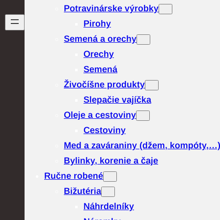
Potravinárske výrobky
Pirohy
Semená a orechy
Orechy
Semená
Živočíšne produkty
Slepačie vajíčka
Oleje a cestoviny
Cestoviny
Med a zaváraniny (džem, kompóty,…
Bylinky, korenie a čaje
Ručne robené
Bižutéria
Náhrdelníky