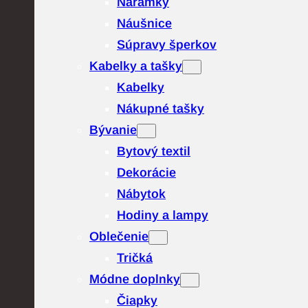
Náramky
Náušnice
Súpravy šperkov
Kabelky a tašky
Kabelky
Nákupné tašky
Bývanie
Bytový textil
Dekorácie
Nábytok
Hodiny a lampy
Oblečenie
Tričká
Módne doplnky
Čiapky