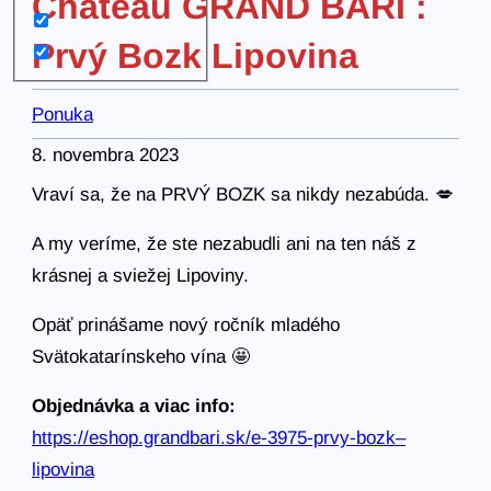
Chateau GRAND BARI :
Prvý Bozk Lipovina
Ponuka
8. novembra 2023
Vraví sa, že na PRVÝ BOZK sa nikdy nezabúda. 💋
A my veríme, že ste nezabudli ani na ten náš z
krásnej a sviežej Lipoviny.
Opäť prinášame nový ročník mladého
Svätokatarínskeho vína 🤩
Objednávka a viac info:
https://eshop.grandbari.sk/e-3975-prvy-bozk–
lipovina