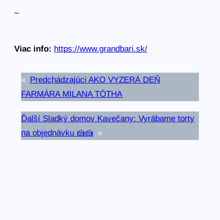
–
Viac info:
https://www.grandbari.sk/
«
Predchádzajúci
AKO VYZERÁ DEŇ
FARMÁRA MILANA TÓTHA
Ďalší
Sladký domov Kavečany: Vyrábame torty
na objednávku 🍰🍰
»