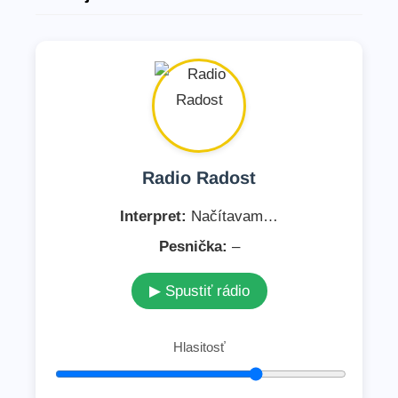
d
a
ť
Radio Radost
Interpret:
Načítavam…
Pesnička:
–
▶ Spustiť rádio
Hlasitosť