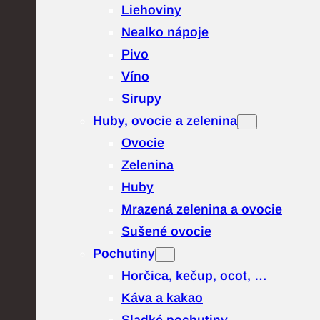
Liehoviny
Nealko nápoje
Pivo
Víno
Sirupy
Huby, ovocie a zelenina
Ovocie
Zelenina
Huby
Mrazená zelenina a ovocie
Sušené ovocie
Pochutiny
Horčica, kečup, ocot, …
Káva a kakao