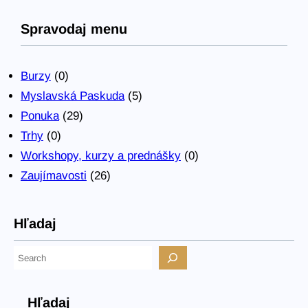
Spravodaj menu
Burzy
(0)
Myslavská Paskuda
(5)
Ponuka
(29)
Trhy
(0)
Workshopy, kurzy a prednášky
(0)
Zaujímavosti
(26)
Hľadaj
H
ľ
a
Hľadaj