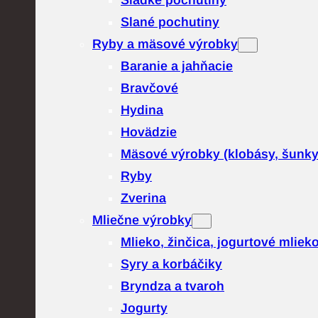
Sladké pochutiny
Slané pochutiny
Ryby a mäsové výrobky
Baranie a jahňacie
Bravčové
Hydina
Hovädzie
Mäsové výrobky (klobásy, šunk
Ryby
Zverina
Mliečne výrobky
Mlieko, žinčica, jogurtové mliek
Syry a korbáčiky
Bryndza a tvaroh
Jogurty