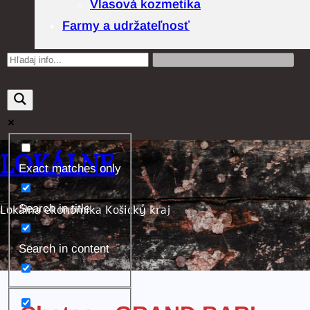
Vlasová kozmetika
Farmy a udržateľnosť
LOKÁLNE
Exact matches only
Lokálna ekonomika Košický kraj
Search in title
Search in content