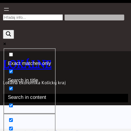
Prejsť
na
obsah
LOKÁLNE
Exact matches only
Search in title
Lokálna ekonomika Košický kraj
Search in content