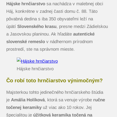
Hájske hrnčiarstvo
sa nachádza v malebnej obci
Háj, konkrétne v zadnej časti domu č. 88. Táto
pôvabná dedina s iba 350 obyvateľmi leží na
úpätí
Slovenského krasu
, presne medzi Zádielskou
a Jasovskou planinou. Ak hľadáte
autentické
slovenské remeslo
v nádhernom prírodnom
prostredí, ste na správnom mieste.
Hájske hrnčiarstvo
Čo robí toto hrnčiarstvo výnimočným?
Majsterkou tohto jedinečného hrnčiarskeho štúdia
je
Amália Holíková
, ktorá sa venuje výrobe
ručne
točenej keramiky
už viac ako 10 rokov. Jej
špecialitou je
úžitková keramika točená na