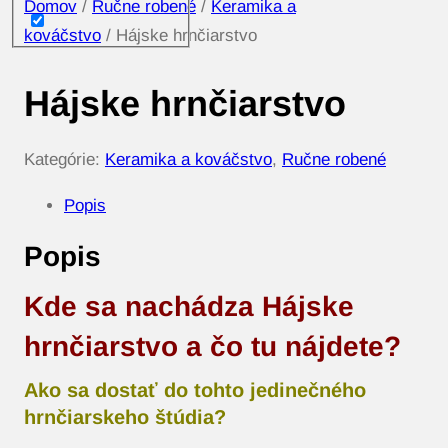
Domov
/
Ručne robené
/
Keramika a
kováčstvo
/ Hájske hrnčiarstvo
Hájske hrnčiarstvo
Kategórie:
Keramika a kováčstvo
,
Ručne robené
Popis
Popis
Kde sa nachádza Hájske
hrnčiarstvo a čo tu nájdete?
Ako sa dostať do tohto jedinečného
hrnčiarskeho štúdia?