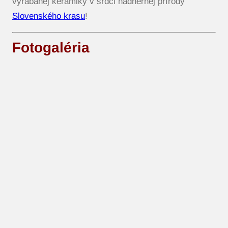
vyrábanej keramiky v srdci nádhernej prírody
Slovenského krasu
!
Fotogaléria