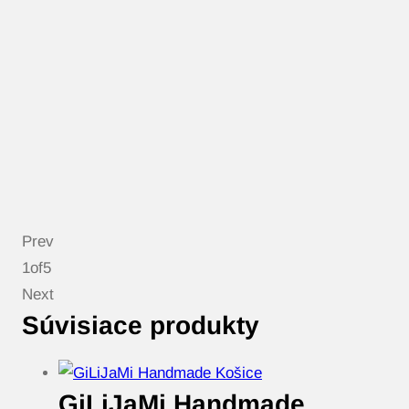
Prev
1
of
5
Next
Súvisiace produkty
GiLiJaMi Handmade