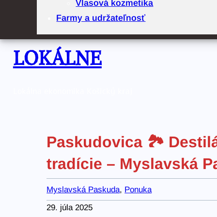
Vlasová kozmetika
Farmy a udržateľnosť
LOKÁLNE
Lokálna ekonomika Košický kraj
Paskudovica 🏞️ Destil
tradície – Myslavská 
Myslavská Paskuda
, 
Ponuka
29. júla 2025