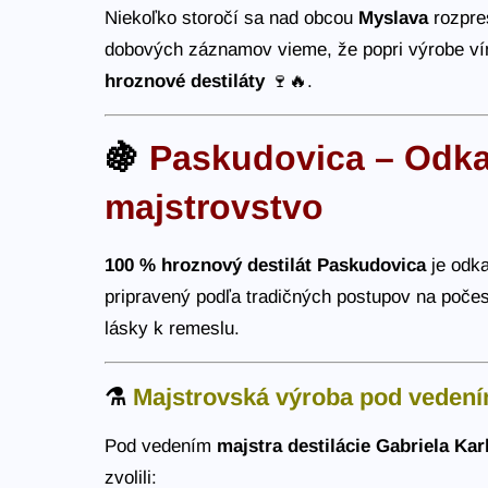
Niekoľko storočí sa nad obcou
Myslava
rozpres
dobových záznamov vieme, že popri výrobe vín
hroznové destiláty
🍷🔥.
🍇
Paskudovica – Odkaz
majstrovstvo
100 % hroznový destilát Paskudovica
je odka
pripravený podľa tradičných postupov na poče
lásky k remeslu.
⚗️
Majstrovská výroba pod vedení
Pod vedením
majstra destilácie Gabriela Kar
zvolili: