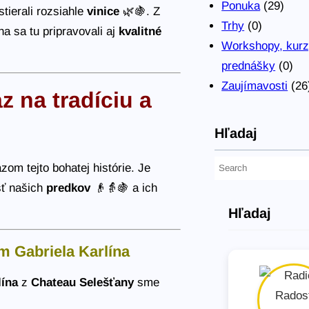
Ponuka
(29)
tierali rozsiahle
vinice
🌿🍇. Z
Trhy
(0)
a sa tu pripravovali aj
kvalitné
Workshopy, kurz
prednášky
(0)
Zaujímavosti
(26
 na tradíciu a
Hľadaj
H
zom tejto bohatej histórie. Je
ľ
sť našich
predkov
👴👵🍇 a ich
a
Hľadaj
d
a
m Gabriela Karlína
ť
lína
z
Chateau Selešťany
sme