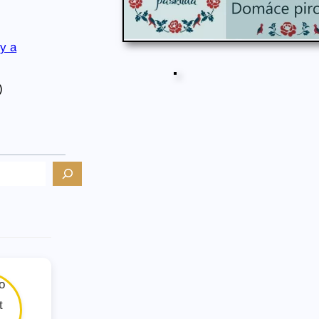
y a
)