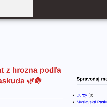
át z hrozna podľa
Spravodaj m
Paskuda 🌿🍇
Burzy
(0)
Myslavská Pask