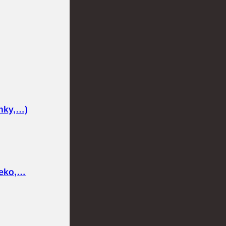
nky,…)
ieko,…