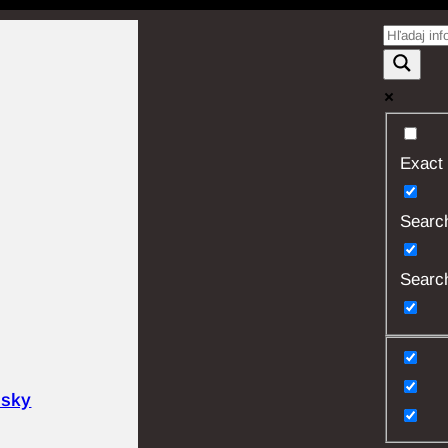
Exact
Search 
Search
usky