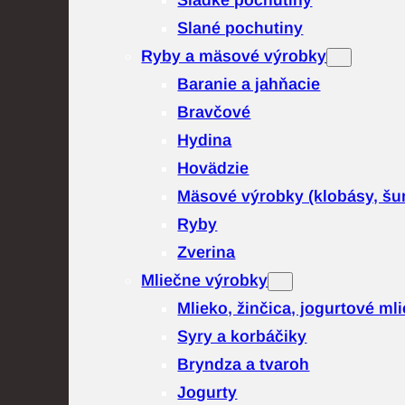
Sladké pochutiny
Slané pochutiny
Ryby a mäsové výrobky
Baranie a jahňacie
Bravčové
Hydina
Hovädzie
Mäsové výrobky (klobásy, šu
Ryby
Zverina
Mliečne výrobky
Mlieko, žinčica, jogurtové ml
Syry a korbáčiky
Bryndza a tvaroh
Jogurty