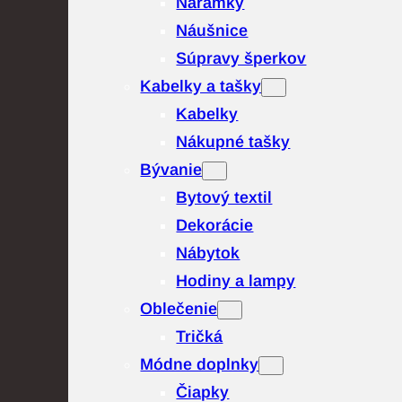
Náramky
Náušnice
Súpravy šperkov
Kabelky a tašky
Kabelky
Nákupné tašky
Bývanie
Bytový textil
Dekorácie
Nábytok
Hodiny a lampy
Oblečenie
Tričká
Módne doplnky
Čiapky