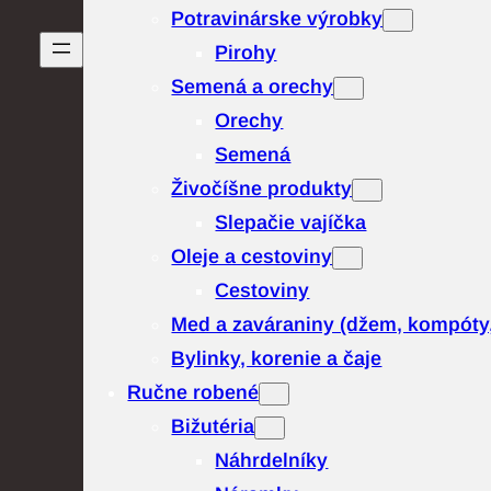
Potravinárske výrobky
Pirohy
Semená a orechy
Orechy
Semená
Živočíšne produkty
Slepačie vajíčka
Oleje a cestoviny
Cestoviny
Med a zaváraniny (džem, kompóty
Bylinky, korenie a čaje
Ručne robené
Bižutéria
Náhrdelníky