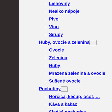
Liehoviny
Nealko nápoje
Pivo
Víno
Sirupy
Huby, ovocie a zelenina
Ovocie
Zelenina
Huby
Mrazená zelenina a ovocie
Sušené ovocie
Pochutiny
Horčica, kečup, ocot, …
Káva a kakao