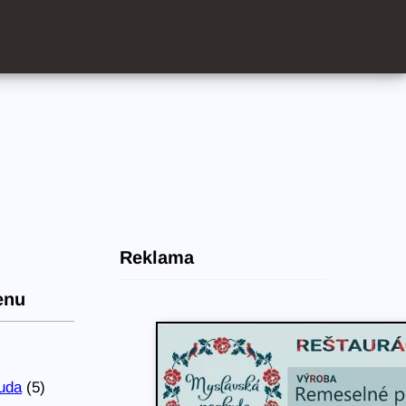
Reklama
enu
uda
(5)