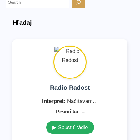
H
ľ
a
Hľadaj
d
a
ť
Radio Radost
Interpret:
Načítavam…
Pesnička:
–
▶ Spustiť rádio