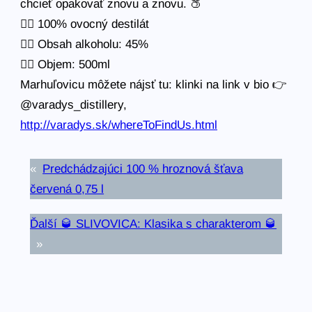
chcieť opakovať znovu a znovu. 🍑
👉🏻 100% ovocný destilát
👉🏻 Obsah alkoholu: 45%
👉🏻 Objem: 500ml
Marhuľovicu môžete nájsť tu: klinki na link v bio 👉
@varadys_distillery,
http://varadys.sk/whereToFindUs.html
«
Predchádzajúci
100 % hroznová šťava
červená 0,75 l
Ďalší
🥃 SLIVOVICA: Klasika s charakterom 🥃
»