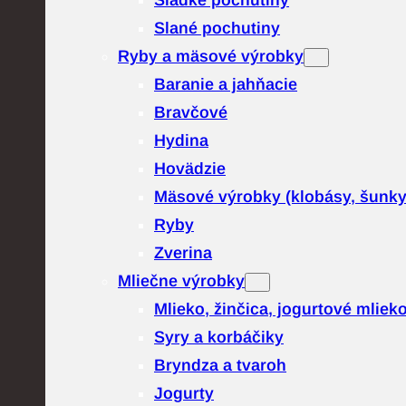
Sladké pochutiny
Slané pochutiny
Ryby a mäsové výrobky
Baranie a jahňacie
Bravčové
Hydina
Hovädzie
Mäsové výrobky (klobásy, šunk
Ryby
Zverina
Mliečne výrobky
Mlieko, žinčica, jogurtové mliek
Syry a korbáčiky
Bryndza a tvaroh
Jogurty