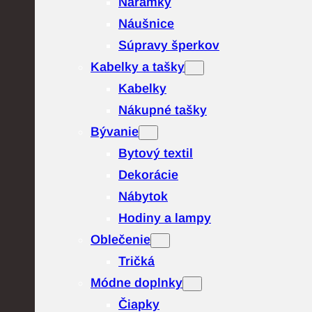
Náramky
Náušnice
Súpravy šperkov
Kabelky a tašky
Kabelky
Nákupné tašky
Bývanie
Bytový textil
Dekorácie
Nábytok
Hodiny a lampy
Oblečenie
Tričká
Módne doplnky
Čiapky