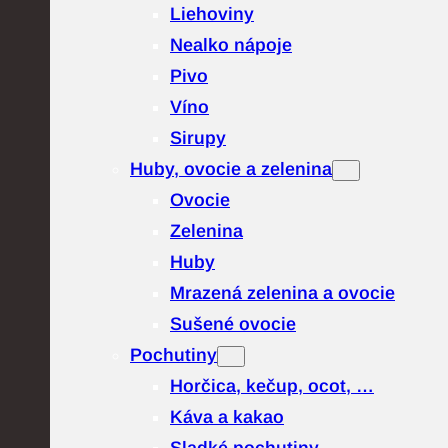
Liehoviny
Nealko nápoje
Pivo
Víno
Sirupy
Huby, ovocie a zelenina
Ovocie
Zelenina
Huby
Mrazená zelenina a ovocie
Sušené ovocie
Pochutiny
Horčica, kečup, ocot, …
Káva a kakao