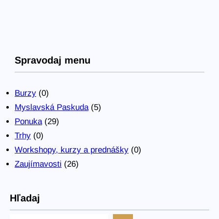
Spravodaj menu
Burzy
(0)
Myslavská Paskuda
(5)
Ponuka
(29)
Trhy
(0)
Workshopy, kurzy a prednášky
(0)
Zaujímavosti
(26)
Hľadaj