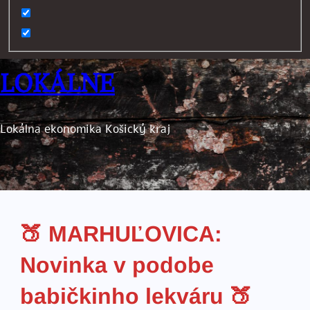
LOKÁLNE
Lokálna ekonomika Košický kraj
🍑 MARHUĽOVICA:
Novinka v podobe
babičkinho lekváru 🍑