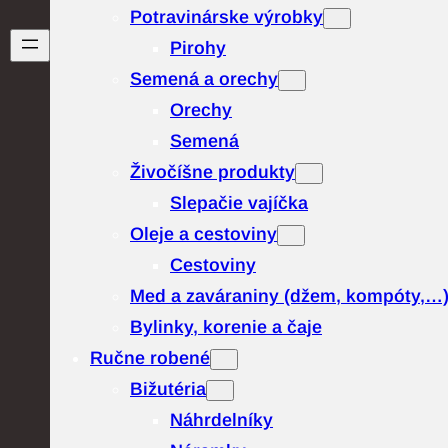
Potravinárske výrobky
Pirohy
Semená a orechy
Orechy
Semená
Živočíšne produkty
Slepačie vajíčka
Oleje a cestoviny
Cestoviny
Med a zaváraniny (džem, kompóty,…
Bylinky, korenie a čaje
Ručne robené
Bižutéria
Náhrdelníky