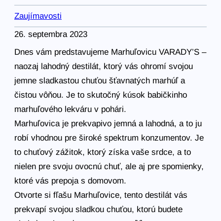
Zaujímavosti
26. septembra 2023
Dnes vám predstavujeme Marhuľovicu VARADY’S –
naozaj lahodný destilát, ktorý vás ohromí svojou
jemne sladkastou chuťou šťavnatých marhúľ a
čistou vôňou. Je to skutočný kúsok babičkinho
marhuľového lekváru v pohári.
Marhuľovica je prekvapivo jemná a lahodná, a to ju
robí vhodnou pre široké spektrum konzumentov. Je
to chuťový zážitok, ktorý získa vaše srdce, a to
nielen pre svoju ovocnú chuť, ale aj pre spomienky,
ktoré vás prepoja s domovom.
Otvorte si fľašu Marhuľovice, tento destilát vás
prekvapí svojou sladkou chuťou, ktorú budete