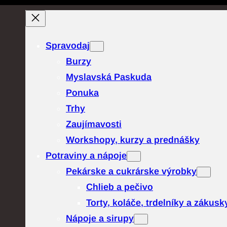
Prejsť
na
obsah
Spravodaj
Burzy
Myslavská Paskuda
Ponuka
Trhy
Zaujímavosti
Workshopy, kurzy a prednášky
Potraviny a nápoje
Pekárske a cukrárske výrobky
Chlieb a pečivo
Torty, koláče, trdelníky a zákusk
Nápoje a sirupy